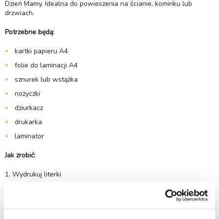
Dzień Mamy. Idealna do powieszenia na ścianie, kominku lub
drzwiach.
Potrzebne będą:
kartki papieru A4
folie do laminacji A4
sznurek lub wstążka
nożyczki
dziurkacz
drukarka
laminator
Jak zrobić:
1. Wydrukuj literki
2. Zalaminuj literki
3. Wytnij trójkąty zostawiając po ok. 3 mm laminatu z każdej strony