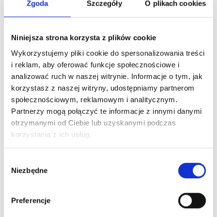
Zgoda
Szczegóły
O plikach cookies
4. Przedziurkuj trójkąty
5. Nawlecz literki na sznurek lub wstążkę i powieś na ścianie
Niniejsza strona korzysta z plików cookie
Wykorzystujemy pliki cookie do spersonalizowania treści
i reklam, aby oferować funkcje społecznościowe i
Tagi:
mama
,
dzień mamy
,
girlanda
analizować ruch w naszej witrynie. Informacje o tym, jak
korzystasz z naszej witryny, udostępniamy partnerom
społecznościowym, reklamowym i analitycznym.
Komentarze
Partnerzy mogą połączyć te informacje z innymi danymi
otrzymanymi od Ciebie lub uzyskanymi podczas
korzystania z ich usług.
Brak komentarzy. Skomentuj tą prace jako pierwszy.
Wybór
Niezbędne
zgody
Preferencje