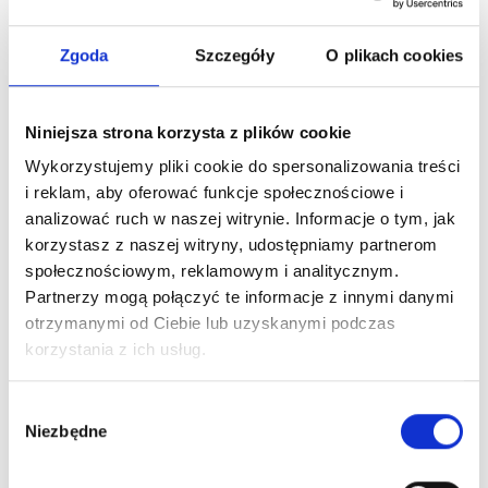
każdym czasie (dane przetwarzane są do czasu cofnięcia
zgody). Mam prawo dostępu do danych, sprostowania,
usunięcia lub ograniczenia przetwarzania, prawo
Zgoda
Szczegóły
O plikach cookies
sprzeciwu, prawo wniesienia skargi do organu
nadzorczego lub przeniesienia danych. Administratorem
jest Fellowes Polska S.A., 05-270 Marki, ul.
Niniejsza strona korzysta z plików cookie
Bandurskiego 94. Administrator przetwarza dane zgodnie
Wykorzystujemy pliki cookie do spersonalizowania treści
z Polityką Prywatności
i reklam, aby oferować funkcje społecznościowe i
analizować ruch w naszej witrynie. Informacje o tym, jak
Załóż konto
korzystasz z naszej witryny, udostępniamy partnerom
społecznościowym, reklamowym i analitycznym.
Partnerzy mogą połączyć te informacje z innymi danymi
otrzymanymi od Ciebie lub uzyskanymi podczas
korzystania z ich usług.
Wybór
Niezbędne
zgody