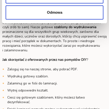
pomysłów? Poszukujesz nietuzinkowych dodatków do domu? Jeżeli
na którekolwiek z pytań odpowiedziałeś twierdząco, to jesteś
Odmowa
w dobrym miejscu!
Serwis jest pełen
ciekawych
pomysłów DIY
(ang. do it yourself,
czyli zrób to sam). Nasze gotowe
szablony do wydrukowania
przeznaczone są dla wszystkich grup wiekowych, zarówno dla
małych dzieci, uczniów oraz dorosłych, którzy chcą usprawnić swoją
pracę i mieć porządek w dokumentach. To proste i niedrogie
rozwiązania, które możesz wykorzystać zaraz po wydrukowaniu
i zalaminowaniu.
Jak skorzystać z oferowanych przez nas pomysłów DIY
?
Zaloguj się na naszej stronie, aby pobrać PDF.
Wydrukuj gotowy szablon.
Zalaminuj go w folii do laminacji.
Wytnij odpowiedni kształt.
Ciesz się gotowym szablonem, który możesz łatwo
dezynfekować.