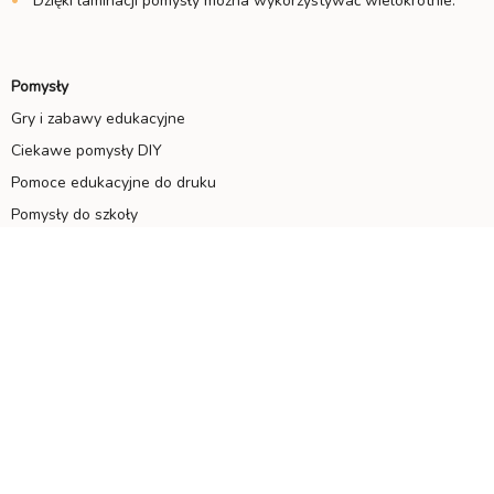
Dzięki laminacji pomysły można wykorzystywać wielokrotnie.
Pomysły
Gry i zabawy edukacyjne
Ciekawe pomysły DIY
Pomoce edukacyjne do druku
Pomysły do szkoły
Organizacja domu
Oznakowanie biura
Organizacja miejsca pracy
Oznakowanie BHP
Pomysły okolicznościowe
Rejestracja
Nowe wpisy na blogu