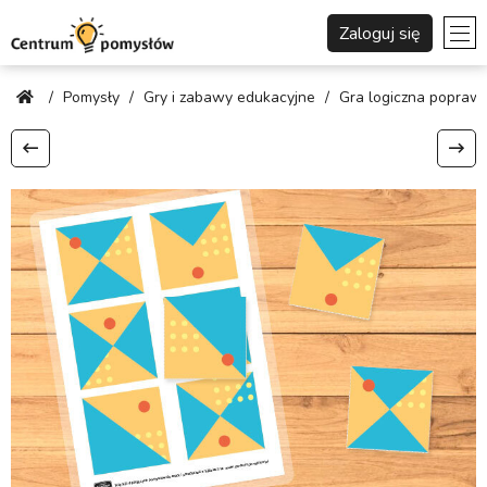
Zaloguj się
/
Pomysły
/
Gry i zabawy edukacyjne
/
Gra logiczna poprawi