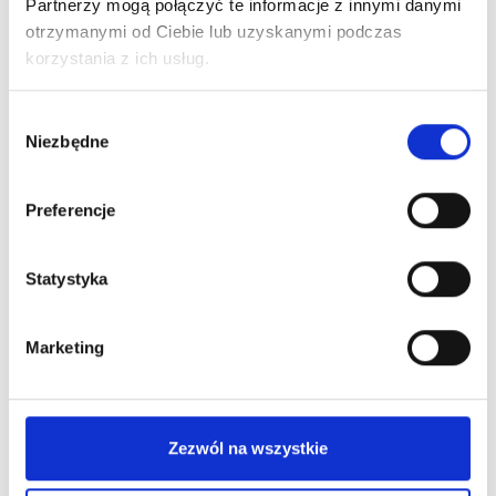
Partnerzy mogą połączyć te informacje z innymi danymi
Zaloguj się,
żeby móc dodawać komentarze.
otrzymanymi od Ciebie lub uzyskanymi podczas
korzystania z ich usług.
Wybór
Niezbędne
zgody
Rozwiązania ułatwiające
oprawę
Preferencje
Statystyka
Marketing
Zezwól na wszystkie