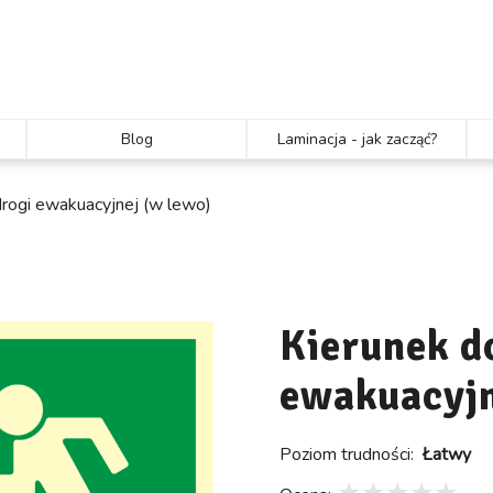
Blog
Laminacja - jak zacząć?
drogi ewakuacyjnej (w lewo)
Kierunek d
ewakuacyjn
Poziom trudności:
Łatwy