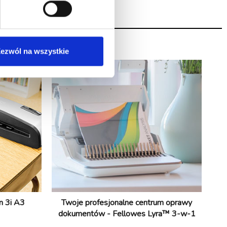
rawę
ezwól na wszystkie
n 3i A3
Twoje profesjonalne centrum oprawy
dokumentów - Fellowes Lyra™ 3-w-1