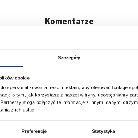
Komentarze
Brak komentarzy. Skomentuj tą prace jako pierwszy.
Szczegóły
 plików cookie
do spersonalizowania treści i reklam, aby oferować funkcje sp
ormacje o tym, jak korzystasz z naszej witryny, udostępniamy p
Partnerzy mogą połączyć te informacje z innymi danymi otrzym
Zaloguj się,
żeby móc dodawać komentarze.
nia z ich usług.
Preferencje
Statystyka