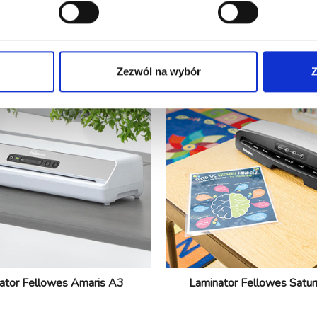
wiązania ułatwiające op
Zezwól na wybór
Z
ator Fellowes Amaris A3
Laminator Fellowes Satur