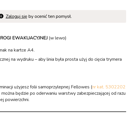
Zaloguj się
by ocenić ten pomysł.
DROGI EWAKUACYJNEJ
(w lewo)
nak na kartce A4.
ocznej na wydruku – aby linia była prosta użyj do cięcia trymera
aminacji użyjesz folii samoprzylepnej Fellowes (
nr kat. 5302202
e można będzie po oderwaniu warstwy zabezpieczającej od razu
ej powierzchni.