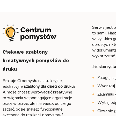
Serwis jest 
to sam). Na
wszystkich g
dorosłych, kt
w dokumentac
Ciekawe szablony
wykorzystać 
kreatywnych pomysłów do
Jak skorzyst
druku
Zaloguj si
Brakuje Ci pomysłu na atrakcyjne,
Wydrukuj 
edukacyjne
szablony dla dzieci do druku
?
A może chcesz wprowadzić kreatywne
Zalaminuj g
rozwiązania wspomagające organizację
Wytnij odp
pracy w biurze, ale nie wiesz, od czego
zacząć, gdzie znaleźć funkcjonalne
Ciesz się
akcesoria do realizacji pomysłów?