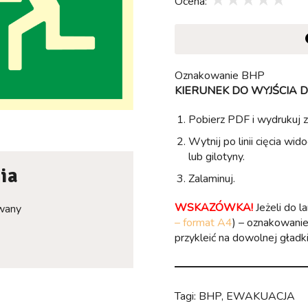
Ocena:
Oznakowanie BHP
KIERUNEK DO WYJŚCIA 
Pobierz PDF i wydrukuj z
Wytnij po linii cięcia wid
lub gilotyny.
ia
Zalaminuj.
WSKAZÓWKA!
Jeżeli do l
owany
– format A4
) – oznakowani
przykleić na dowolnej gładki
Tagi:
BHP
,
EWAKUACJA