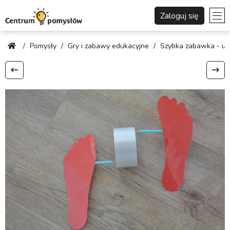
Zaloguj się
/
Pomysły
/
Gry i zabawy edukacyjne
/
Szybka zabawka - uci