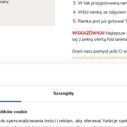
owany
W tak przygotowaną ramkę
Włóż ramkę ze zdjęciem w 
Ramka jest już gotowa! 
WSKAZÓWKA!
Najlepsze e
się z pełną ofertą folii lami
Oceń nasz pomysł jeśli Ci 
www.facebook.com/laminac
Tagi:
walentynki
,
ramka
,
diy
Szczegóły
Komentarze
 plików cookie
do spersonalizowania treści i reklam, aby oferować funkcje sp