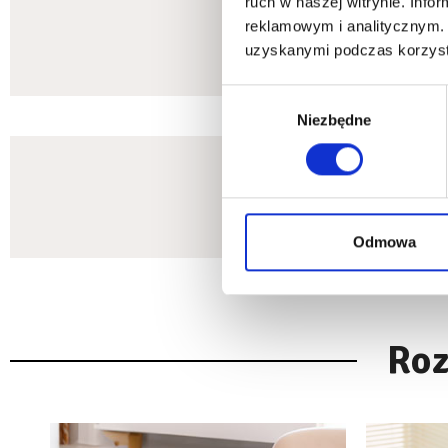
ruch w naszej witrynie. Inf
reklamowym i analitycznym. 
uzyskanymi podczas korzysta
Wybór
Niezbędne
zgody
Odmowa
Roz