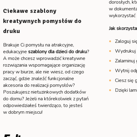
dorosłych, kt
w dokumentac
Ciekawe szablony
wykorzystać 
kreatywnych pomysłów do
Jak skorzyst
druku
Zaloguj si
Brakuje Ci pomysłu na atrakcyjne,
Wydrukuj 
edukacyjne
szablony dla dzieci do druku
?
A może chcesz wprowadzić kreatywne
Zalaminuj g
rozwiązania wspomagające organizację
Wytnij odp
pracy w biurze, ale nie wiesz, od czego
zacząć, gdzie znaleźć funkcjonalne
Ciesz się
akcesoria do realizacji pomysłów?
Dzięki la
Poszukujesz nietuzinkowych dodatków
do domu? Jeżeli na którekolwiek z pytań
odpowiedziałeś twierdząco, to jesteś
w dobrym miejscu!