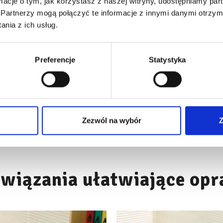
ormacje o tym, jak korzystasz z naszej witryny, udostępniamy p
Partnerzy mogą połączyć te informacje z innymi danymi otrzym
Brak komentarzy. Skomentuj tą prace jako pierwszy.
nia z ich usług.
Preferencje
Statystyka
Zaloguj się,
żeby móc dodawać komentarze.
Zezwól na wybór
Z
wiązania ułatwiające op