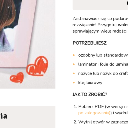
Zastanawiasz się co podaro
rozwiązanie! Przygotuj
wale
sprawiającym wiele radości. 
POTRZEBUJESZ
ozdobny lub standardowy
laminator i folie do lamina
nożyce lub nożyk do craft
klej biurowy
JAK TO ZROBIĆ?
Pobierz PDF (w wersji n
po zalogowaniu)
) i wydr
ia
Wytnij otwór w zaznaczo