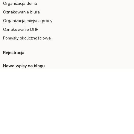
Organizacja domu
Oznakowanie biura
Organizacja miejsca pracy
Oznakowanie BHP
Pomysły okolicznościowe
Rejestracja
Nowe wpisy na blogu
Część 2: Jaką folię do laminacji wybrać? Folie specjalne
Część 1: Jaką folię do laminacji wybrać? Folie błyszczące, matowe,
samoprzylepne
Laminacja na zimno czy na gorąco – którą wybrać?
Regulamin
Polityka prywatności
Kontakt