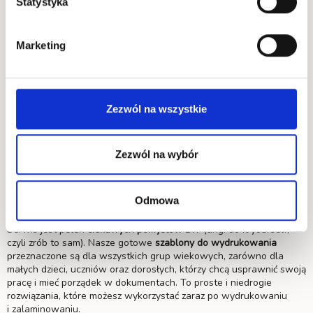
Statystyka
Marketing
Ciekawe szablony kreatywnych pomysłów
do druku
Zezwól na wszystkie
Brakuje Ci pomysłu na atrakcyjne, edukacyjne
szablony dla dzieci
do druku
? A może chcesz wprowadzić kreatywne rozwiązania
wspomagające organizację pracy w biurze, ale nie wiesz, od czego
Zezwól na wybór
zacząć, gdzie znaleźć funkcjonalne akcesoria do realizacji
pomysłów? Poszukujesz nietuzinkowych dodatków do domu? Jeżeli
na którekolwiek z pytań odpowiedziałeś twierdząco, to jesteś
Odmowa
w dobrym miejscu!
Serwis jest pełen
ciekawych
pomysłów DIY
(ang. do it yourself,
czyli zrób to sam). Nasze gotowe
szablony do wydrukowania
przeznaczone są dla wszystkich grup wiekowych, zarówno dla
małych dzieci, uczniów oraz dorosłych, którzy chcą usprawnić swoją
pracę i mieć porządek w dokumentach. To proste i niedrogie
rozwiązania, które możesz wykorzystać zaraz po wydrukowaniu
i zalaminowaniu.